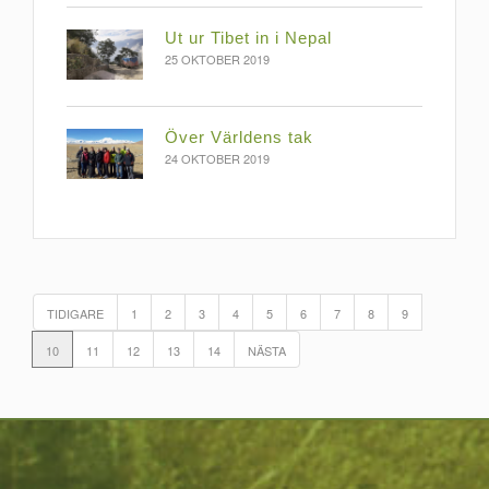
Ut ur Tibet in i Nepal
25 OKTOBER 2019
Över Världens tak
24 OKTOBER 2019
TIDIGARE
1
2
3
4
5
6
7
8
9
10
11
12
13
14
NÄSTA