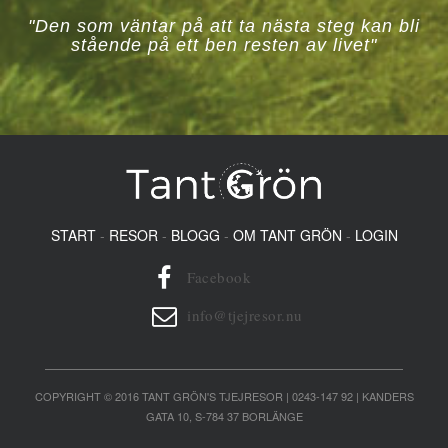
"Den som väntar på att ta nästa steg kan bli
stående på ett ben resten av livet"
START
-
RESOR
-
BLOGG
-
OM TANT GRÖN
-
LOGIN
Facebook
info@tjejresor.nu
COPYRIGHT © 2016 TANT GRÖN'S TJEJRESOR | 0243-147 92 | KANDERS
GATA 10, S-784 37 BORLÄNGE