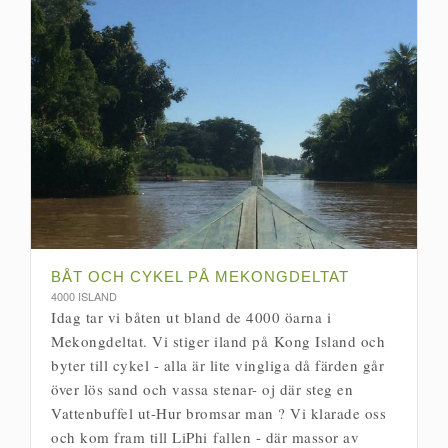
BÅT OCH CYKEL PÅ MEKONGDELTAT
4000 ISLAND
Idag tar vi båten ut bland de 4000 öarna i
Mekongdeltat. Vi stiger iland på Kong Island och
byter till cykel - alla är lite vingliga då färden går
över lös sand och vassa stenar- oj där steg en
Vattenbuffel ut-Hur bromsar man ? Vi klarade oss
och kom fram till LiPhi fallen - där massor av